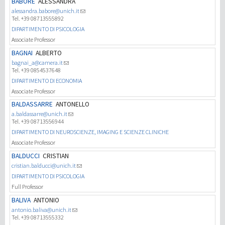
BABORE
ALESSANDRA
alessandra.babore@unich.it
Tel. +39 08713555892
Investigación
DIPARTIMENTO DI PSICOLOGIA
Associate Professor
III Misión
BAGNAI
ALBERTO
bagnai_a@camera.it
Tel. +39 0854537648
DIPARTIMENTO DI ECONOMIA
Associate Professor
BALDASSARRE
ANTONELLO
a.baldassarre@unich.it
Tel. +39 08713556944
DIPARTIMENTO DI NEUROSCIENZE, IMAGING E SCIENZE CLINICHE
Associate Professor
BALDUCCI
CRISTIAN
cristian.balducci@unich.it
DIPARTIMENTO DI PSICOLOGIA
Full Professor
BALIVA
ANTONIO
antonio.baliva@unich.it
Tel. +39 08713555332