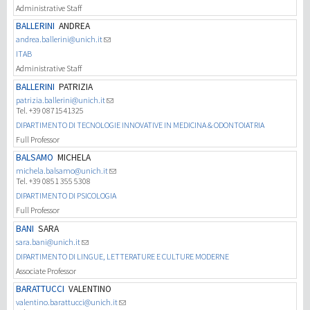
Administrative Staff
BALLERINI
ANDREA
andrea.ballerini@unich.it
ITAB
Administrative Staff
BALLERINI
PATRIZIA
patrizia.ballerini@unich.it
Tel. +39 0871541325
DIPARTIMENTO DI TECNOLOGIE INNOVATIVE IN MEDICINA & ODONTOIATRIA
Full Professor
BALSAMO
MICHELA
michela.balsamo@unich.it
Tel. +39 0851 355 5308
DIPARTIMENTO DI PSICOLOGIA
Full Professor
BANI
SARA
sara.bani@unich.it
DIPARTIMENTO DI LINGUE, LETTERATURE E CULTURE MODERNE
Associate Professor
BARATTUCCI
VALENTINO
valentino.barattucci@unich.it