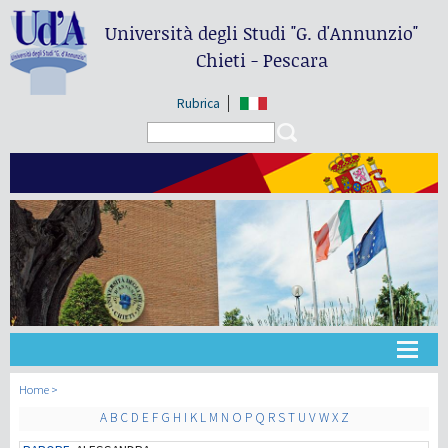
Università degli Studi
"G. d'Annunzio"
Chieti - Pescara
Rubrica
Search form
Search
Universidad
Home
A
B
C
D
E
F
G
H
I
K
L
M
N
O
P
Q
R
S
T
U
V
W
X
Z
Didáctica