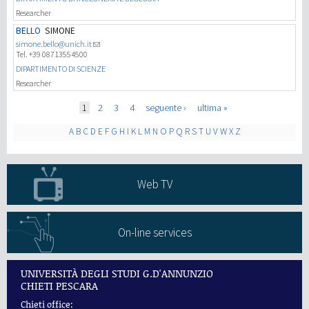
Researcher
BELLO
SIMONE
simone.bello@unich.it
Tel. +39 08713554500
DIPARTIMENTO DI SCIENZE
Researcher
Pages
1
2
3
4
seguente ›
ultima »
A
B
C
D
E
F
G
H
I
K
L
M
N
O
P
Q
R
S
T
U
V
W
X
Z
Web TV
On-line services
UNIVERSITÀ DEGLI STUDI G.D'ANNUNZIO
CHIETI PESCARA
Chieti office: