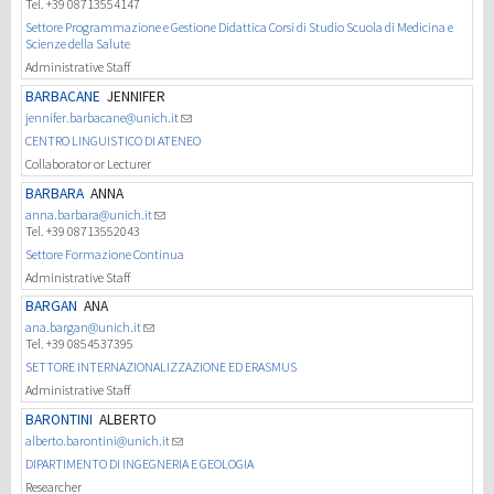
Tel. +39 08713554147
Settore Programmazione e Gestione Didattica Corsi di Studio Scuola di Medicina e
Scienze della Salute
Administrative Staff
BARBACANE
JENNIFER
jennifer.barbacane@unich.it
CENTRO LINGUISTICO DI ATENEO
Collaborator or Lecturer
BARBARA
ANNA
anna.barbara@unich.it
Tel. +39 08713552043
Settore Formazione Continua
Administrative Staff
BARGAN
ANA
ana.bargan@unich.it
Tel. +39 0854537395
SETTORE INTERNAZIONALIZZAZIONE ED ERASMUS
Administrative Staff
BARONTINI
ALBERTO
alberto.barontini@unich.it
DIPARTIMENTO DI INGEGNERIA E GEOLOGIA
Researcher