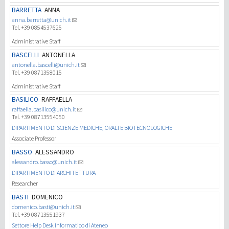
BARRETTA
ANNA
anna.barretta@unich.it
Tel. +39 0854537625
Administrative Staff
BASCELLI
ANTONELLA
antonella.bascelli@unich.it
Tel. +39 0871358015
Administrative Staff
BASILICO
RAFFAELLA
raffaella.basilico@unich.it
Tel. +39 08713554050
DIPARTIMENTO DI SCIENZE MEDICHE, ORALI E BIOTECNOLOGICHE
Associate Professor
BASSO
ALESSANDRO
alessandro.basso@unich.it
DIPARTIMENTO DI ARCHITETTURA
Researcher
BASTI
DOMENICO
domenico.basti@unich.it
Tel. +39 08713551937
Settore Help Desk Informatico di Ateneo