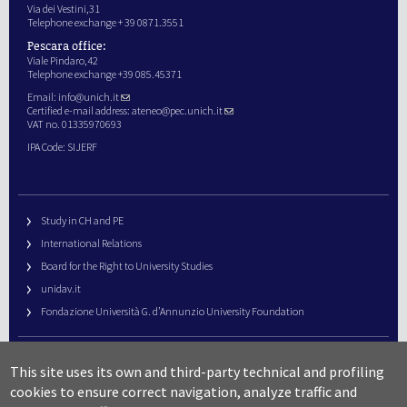
Via dei Vestini,31
Telephone exchange + 39 0871.3551
Pescara office:
Viale Pindaro,42
Telephone exchange +39 085.45371
Email:
info@unich.it
Certified e-mail address:
ateneo@pec.unich.it
VAT no. 01335970693
IPA Code: SIJERF
Study in CH and PE
International Relations
Board for the Right to University Studies
unidav.it
Fondazione Università G. d’Annunzio University Foundation
University Web Management
This site uses its own and third-party technical and profiling
URP – Public Relations Office
cookies to ensure correct navigation, analyze traffic and