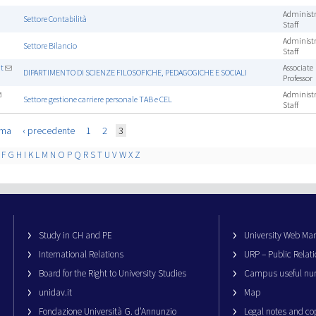
Administr
Settore Contabilità
Staff
Administr
Settore Bilancio
Staff
t
Associate
DIPARTIMENTO DI SCIENZE FILOSOFICHE, PEDAGOGICHE E SOCIALI
Professor
Administr
Settore gestione carriere personale TAB e CEL
Staff
ima
‹ precedente
1
2
3
F
G
H
I
K
L
M
N
O
P
Q
R
S
T
U
V
W
X
Z
Study in CH and PE
University Web M
International Relations
URP – Public Relati
Board for the Right to University Studies
Campus useful nu
unidav.it
Map
Fondazione Università G. d’Annunzio
Legal notes and co