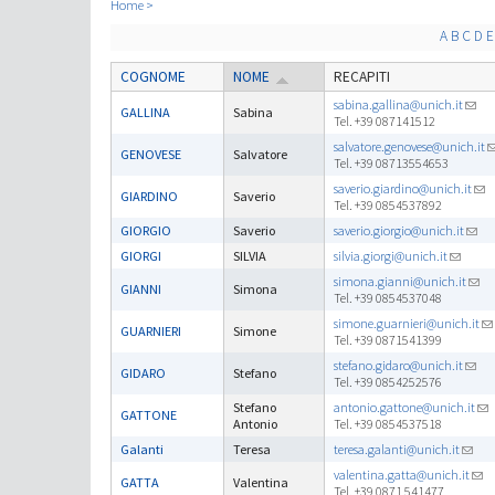
Home
A
B
C
D
E
COGNOME
NOME
RECAPITI
sabina.gallina@unich.it
GALLINA
Sabina
Tel. +39 087141512
salvatore.genovese@unich.it
GENOVESE
Salvatore
Tel. +39 08713554653
saverio.giardino@unich.it
GIARDINO
Saverio
Tel. +39 0854537892
GIORGIO
Saverio
saverio.giorgio@unich.it
GIORGI
SILVIA
silvia.giorgi@unich.it
simona.gianni@unich.it
GIANNI
Simona
Tel. +39 0854537048
simone.guarnieri@unich.it
GUARNIERI
Simone
Tel. +39 0871541399
stefano.gidaro@unich.it
GIDARO
Stefano
Tel. +39 0854252576
Stefano
antonio.gattone@unich.it
GATTONE
Antonio
Tel. +39 0854537518
Galanti
Teresa
teresa.galanti@unich.it
valentina.gatta@unich.it
GATTA
Valentina
Tel. +39 0871 541477