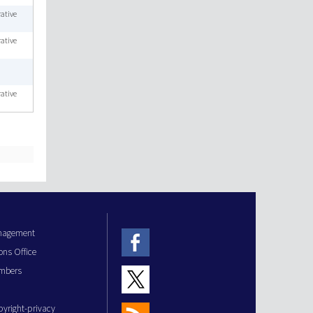
ative
ative
ative
anagement
ons Office
mbers
pyright-privacy