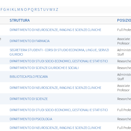
F
G
H
I
K
L
M
N
O
P
Q
R
S
T
U
V
W
X
Z
STRUTTURA
POSIZI
DIPARTIMENTO DI NEUROSCIENZE, IMAGING E SCIENZE CLINICHE
Full Profe
Associate
DIPARTIMENTO DI FARMACIA
Professor
SEGRETERIA STUDENTI - CORSI DI STUDIO ECONOMIA, LINGUE, SERVIZI
Administr
GIURIDICI
Staff
DIPARTIMENTO DI STUDI SOCIO-ECONOMICI, GESTIONALI E STATISTICI
Researche
DIPARTIMENTO DI SCIENZE GIURIDICHE E SOCIALI
Researche
Administr
BIBLIOTECA POLO PESCARA
Staff
Associate
DIPARTIMENTO DI NEUROSCIENZE, IMAGING E SCIENZE CLINICHE
Professor
DIPARTIMENTO DI SCIENZE
Researche
DIPARTIMENTO DI STUDI SOCIO-ECONOMICI, GESTIONALI E STATISTICI
Full Profe
DIPARTIMENTO DI PSICOLOGIA
Researche
DIPARTIMENTO DI NEUROSCIENZE, IMAGING E SCIENZE CLINICHE
Full Profe