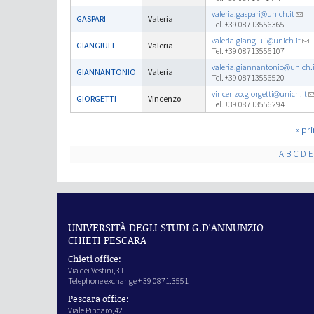
valeria.gaspari@unich.it
GASPARI
Valeria
Tel. +39 08713556365
valeria.giangiuli@unich.it
GIANGIULI
Valeria
Tel. +39 08713556107
valeria.giannantonio@unich.i
GIANNANTONIO
Valeria
Tel. +39 08713556520
vincenzo.giorgetti@unich.it
GIORGETTI
Vincenzo
Tel. +39 08713556294
Pages
« pr
A
B
C
D
E
UNIVERSITÀ DEGLI STUDI G.D'ANNUNZIO
CHIETI PESCARA
Chieti office:
Via dei Vestini,31
Telephone exchange + 39 0871.3551
Pescara office:
Viale Pindaro,42