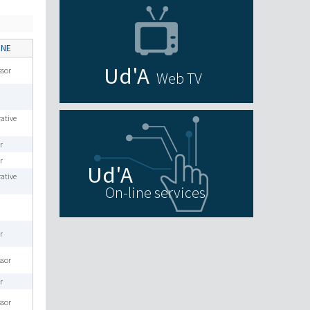
ONE
ssor
Web TV
ative
r
r
ative
On-line services
r
ssor
r
ssor