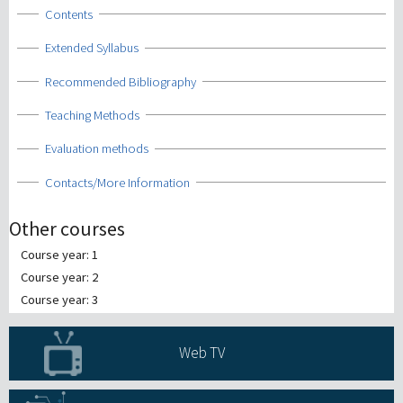
Show
Contents
Show
Extended Syllabus
Show
Recommended Bibliography
Show
Teaching Methods
Show
Evaluation methods
Show
Contacts/More Information
Other courses
Course year: 1
Course year: 2
Course year: 3
Web TV