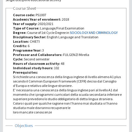
Course Sheet
Investigación
Course code:
PS1007
Academic Year of enrolment:
2018
Year of supply:
2020/2021
III Misión
Type of Course:
Language/Final Examination
Degree:
Course of 1st Cycle Degree in
SOCIOLOGY AND CRIMINOLOGY
Disciplinary Sector:
English Language and Translation
Location:
CHIETI
Credits:
6
Programme Year:
3
Professor and Collaborators:
FULGENZI Mirella
Cycle:
Second semester
Hours of classroom activity:
48
Individual study hours:
102
Prerequisites:
Si richiede una conoscenza della lingua inglese di livello almeno A1 plus
secondo il Common European Framework (CEFR) deciso dal Consiglio
d’Europa e relativo alle lingue straniere .
E’ necessaria una conoscenza della lingua inglese pari al livello A1 dal
momento che i programmi curricolari della scuola secondaria inferiore e
superiore prevedono lo studio obbligatorio di detta lingua straniera.
Coloro i quali per qualche ragione non l’hanno mai studiata o l’hanno
studiata male dovranno recuperare le
loro mancate conoscenze
Show
Objectives