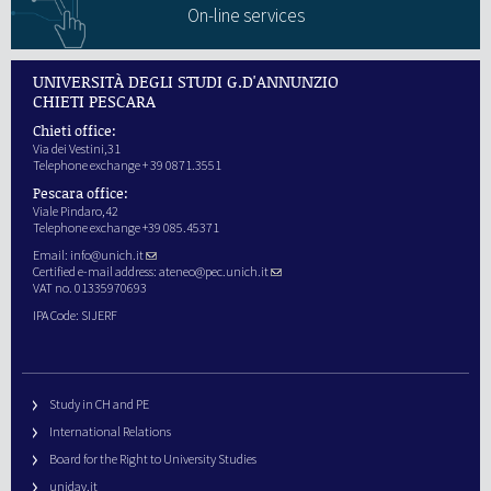
On-line services
UNIVERSITÀ DEGLI STUDI G.D'ANNUNZIO
CHIETI PESCARA
Chieti office:
Via dei Vestini,31
Telephone exchange + 39 0871.3551
Pescara office:
Viale Pindaro,42
Telephone exchange +39 085.45371
Email:
info@unich.it
Certified e-mail address:
ateneo@pec.unich.it
VAT no. 01335970693
IPA Code: SIJERF
Study in CH and PE
International Relations
Board for the Right to University Studies
unidav.it