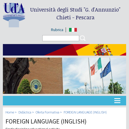
Università degli Studi
"G. d'Annunzio"
Chieti - Pescara
Rubrica
Search form
Search
Universidad
Home
Didáctica
Oferta Formativa
FOREIGN LANGUAGE (INGLISH)
FOREIGN LANGUAGE (INGLISH)
Didáctica
Single discipline educational activity