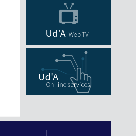
Web TV
On-line services