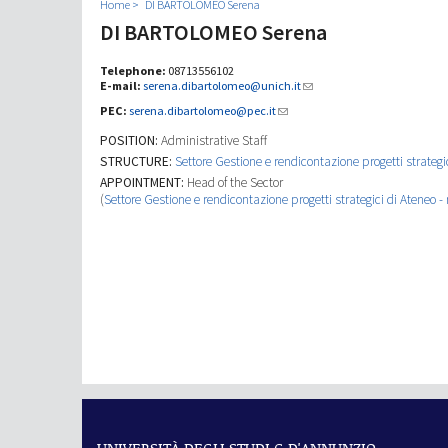
Home
DI BARTOLOMEO Serena
DI BARTOLOMEO Serena
Telephone:
08713556102
E-mail:
serena.dibartolomeo@unich.it
PEC:
serena.dibartolomeo@pec.it
POSITION:
Administrative Staff
STRUCTURE:
Settore Gestione e rendicontazione progetti strategici
APPOINTMENT:
Head of the Sector
(
Settore Gestione e rendicontazione progetti strategici di Ateneo - r