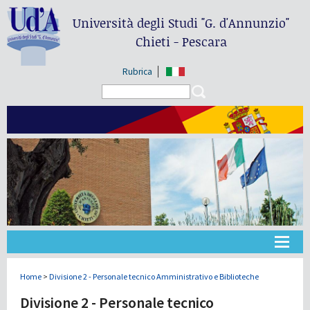
Università degli Studi
"G. d'Annunzio"
Chieti - Pescara
Rubrica
Search form
Search
Universidad
Home
>
Divisione 2 - Personale tecnico Amministrativo e Biblioteche
Divisione 2 - Personale tecnico
Didáctica