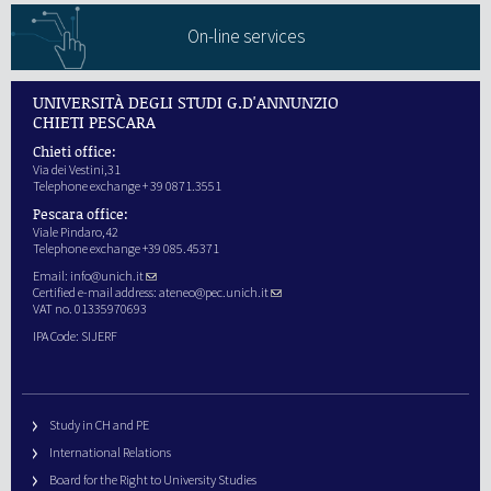
On-line services
UNIVERSITÀ DEGLI STUDI G.D'ANNUNZIO
CHIETI PESCARA
Chieti office:
Via dei Vestini,31
Telephone exchange + 39 0871.3551
Pescara office:
Viale Pindaro,42
Telephone exchange +39 085.45371
Email:
info@unich.it
Certified e-mail address:
ateneo@pec.unich.it
VAT no. 01335970693
IPA Code: SIJERF
Study in CH and PE
International Relations
Board for the Right to University Studies