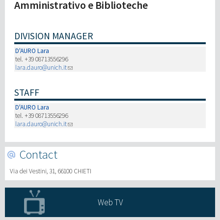
Amministrativo e Biblioteche
Investigación
DIVISION MANAGER
III Misión
D'AURO Lara
tel. +39 08713556296
lara.dauro@unich.it
STAFF
D'AURO Lara
tel. +39 08713556296
lara.dauro@unich.it
Contact
Via dei Vestini, 31, 66100 CHIETI
Web TV