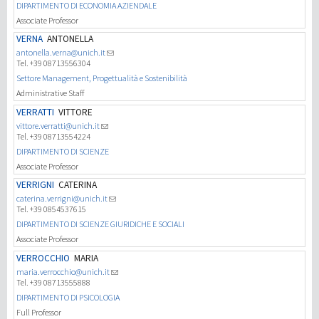
DIPARTIMENTO DI ECONOMIA AZIENDALE
Associate Professor
VERNA
ANTONELLA
antonella.verna@unich.it
Tel. +39 08713556304
Settore Management, Progettualità e Sostenibilità
Administrative Staff
VERRATTI
VITTORE
vittore.verratti@unich.it
Tel. +39 08713554224
DIPARTIMENTO DI SCIENZE
Associate Professor
VERRIGNI
CATERINA
caterina.verrigni@unich.it
Tel. +39 0854537615
DIPARTIMENTO DI SCIENZE GIURIDICHE E SOCIALI
Associate Professor
VERROCCHIO
MARIA
maria.verrocchio@unich.it
Tel. +39 08713555888
DIPARTIMENTO DI PSICOLOGIA
Full Professor