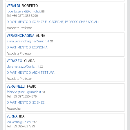
VERALDI
ROBERTO
roberto.veraldi@unich.it
Tel. +39 0871 355 5290
DIPARTIMENTO DI SCIENZE FILOSOFICHE, PEDAGOGICHE E SOCIALI
Associate Professor
VERASHCHAGINA
ALINA
alina.verashchagina@unich.it
DIPARTIMENTO DI ECONOMIA
Associate Professor
VERAZZO
CLARA
clara.verazzo@unich.it
DIPARTIMENTO DI ARCHITETTURA
Associate Professor
VERGINELLI
FABIO
fabio.verginelli@unich.it
Tel. +39 08713554576
DIPARTIMENTO DI SCIENZE
Researcher
VERNA
IDA
ida.verna@unich.it
Tel. +39 0854537879