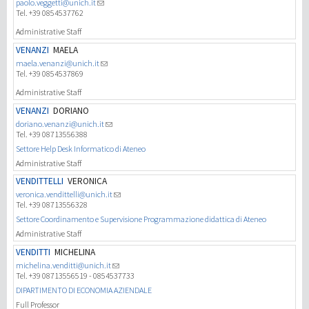
paolo.veggetti@unich.it
Tel. +39 0854537762
Administrative Staff
VENANZI
MAELA
maela.venanzi@unich.it
Tel. +39 0854537869
Administrative Staff
VENANZI
DORIANO
doriano.venanzi@unich.it
Tel. +39 08713556388
Settore Help Desk Informatico di Ateneo
Administrative Staff
VENDITTELLI
VERONICA
veronica.vendittelli@unich.it
Tel. +39 08713556328
Settore Coordinamento e Supervisione Programmazione didattica di Ateneo
Administrative Staff
VENDITTI
MICHELINA
michelina.venditti@unich.it
Tel. +39 08713556519 - 0854537733
DIPARTIMENTO DI ECONOMIA AZIENDALE
Full Professor