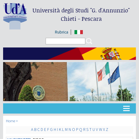
Università degli Studi
"G. d'Annunzio"
Chieti - Pescara
Rubrica
Search form
Search
Universidad
Home
A
B
C
D
E
F
G
H
I
K
L
M
N
O
P
Q
R
S
T
U
V
W
X
Z
Didáctica