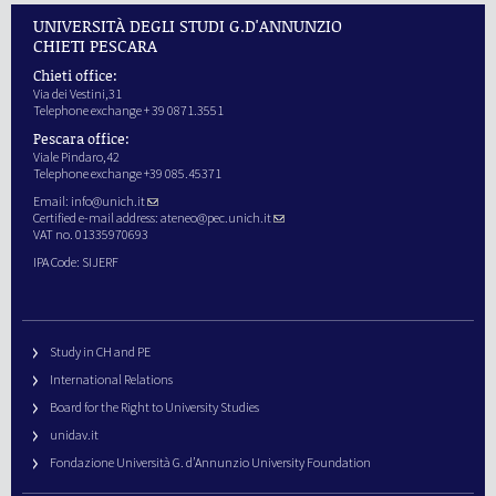
UNIVERSITÀ DEGLI STUDI G.D'ANNUNZIO
CHIETI PESCARA
Chieti office:
Via dei Vestini,31
Telephone exchange + 39 0871.3551
Pescara office:
Viale Pindaro,42
Telephone exchange +39 085.45371
Email:
info@unich.it
Certified e-mail address:
ateneo@pec.unich.it
VAT no. 01335970693
IPA Code: SIJERF
Study in CH and PE
International Relations
Board for the Right to University Studies
unidav.it
Fondazione Università G. d’Annunzio University Foundation