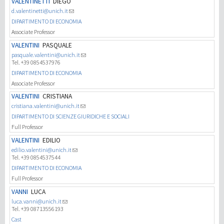
VALENTINETTI
DIEGO
d.valentinetti@unich.it
Investigación
DIPARTIMENTO DI ECONOMIA
Associate Professor
VALENTINI
PASQUALE
III Misión
pasquale.valentini@unich.it
Tel. +39 0854537976
DIPARTIMENTO DI ECONOMIA
Associate Professor
VALENTINI
CRISTIANA
cristiana.valentini@unich.it
DIPARTIMENTO DI SCIENZE GIURIDICHE E SOCIALI
Full Professor
VALENTINI
EDILIO
edilio.valentini@unich.it
Tel. +39 0854537544
DIPARTIMENTO DI ECONOMIA
Full Professor
VANNI
LUCA
luca.vanni@unich.it
Tel. +39 08713556193
Cast