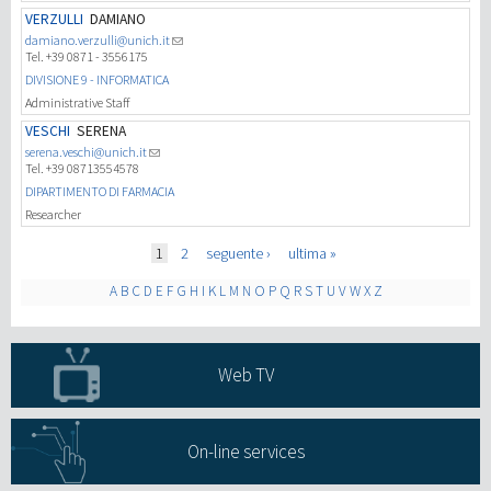
VERZULLI
DAMIANO
damiano.verzulli@unich.it
Tel. +39 0871 - 3556175
DIVISIONE 9 - INFORMATICA
Administrative Staff
VESCHI
SERENA
serena.veschi@unich.it
Tel. +39 08713554578
DIPARTIMENTO DI FARMACIA
Researcher
Pages
1
2
seguente ›
ultima »
A
B
C
D
E
F
G
H
I
K
L
M
N
O
P
Q
R
S
T
U
V
W
X
Z
Web TV
On-line services